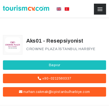
Aks01 - Resepsiyonist
CROWNE PLAZA İSTANBUL HARBİYE
Başvur
+90-0212560337
nurhan.cakmak@cpistanbulharbiye.com