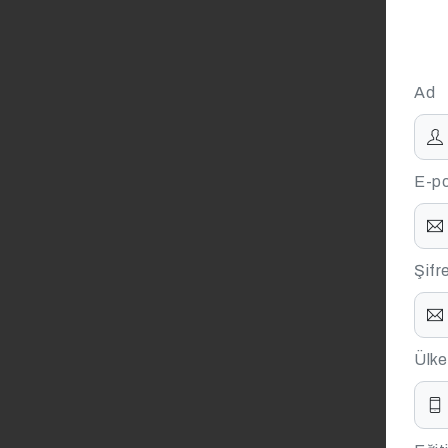
Ad
E-po
Şifr
Ülke