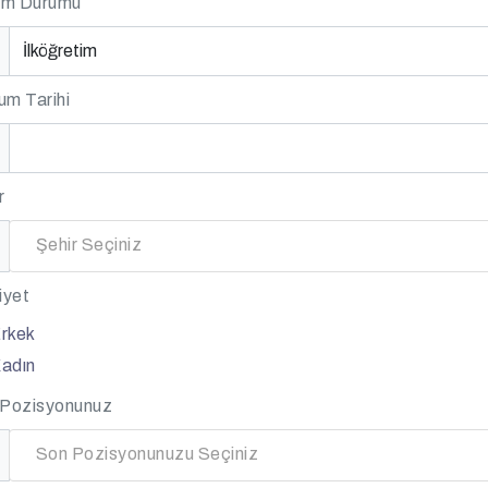
im Durumu
m Tarihi
r
Şehir Seçiniz
iyet
rkek
adın
 Pozisyonunuz
Son Pozisyonunuzu Seçiniz