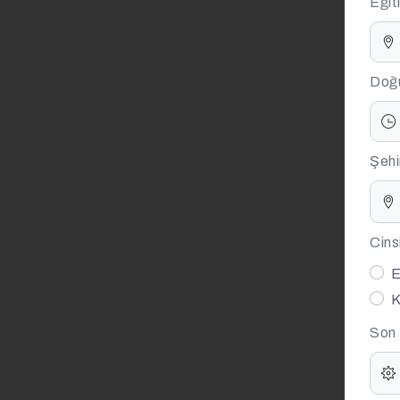
Eğit
Doğu
Şehi
Cins
E
K
Son