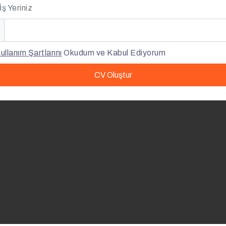
İş Yeriniz
ullanım Şartlarını
Okudum ve Kabul Ediyorum
CV Oluştur